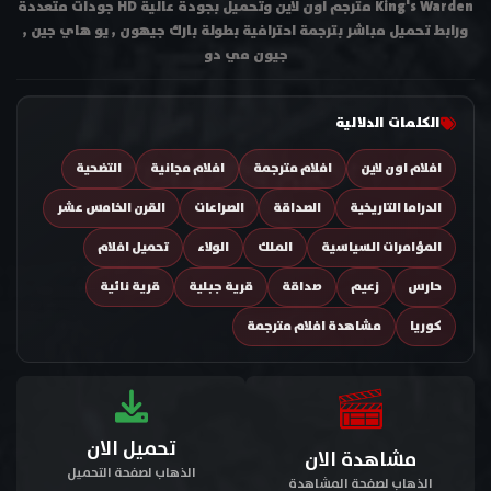
King's Warden مترجم اون لاين وتحميل بجودة عالية HD جودات متعددة
ورابط تحميل مباشر بترجمة احترافية بطولة بارك جيهون , يو هاي جين ,
جيون مي دو
الكلمات الدلالية
افلام اون لاين
افلام مترجمة
افلام مجانية
التضحية
الدراما التاريخية
الصداقة
الصراعات
القرن الخامس عشر
المؤامرات السياسية
الملك
الولاء
تحميل افلام
حارس
زعيم
صداقة
قرية جبلية
قرية نائية
كوريا
مشاهدة افلام مترجمة
تحميل الان
مشاهدة الان
الذهاب لصفحة التحميل
الذهاب لصفحة المشاهدة