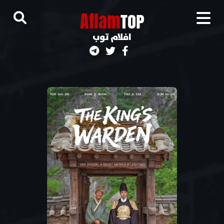
A
flam
TOP
افلام توب