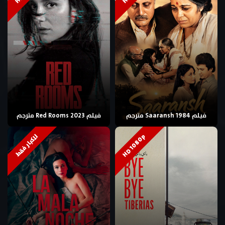
فيلم Saaransh 1984 مترجم
فيلم Red Rooms 2023 مترجم
HD 1080p
للكبار فقط