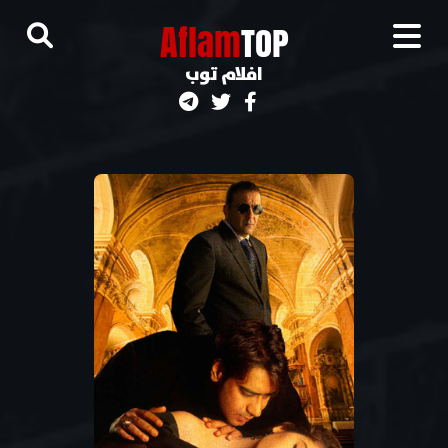
A
flam
TOP
افلام توب