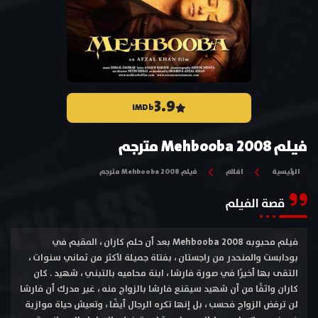
3.9
IMDb
فيلم Mehbooba 2008 مترجم
الرئيسية
افلام
فيلم Mehbooba 2008 مترجم
قصة الفيلم
فيلم محبوبه Mehbooba 2008 بعد أن حلم كاران ، المقيم في
بودابست والمنحدر من راجستان ، بفتاة جميلة لأكثر من ثماني سنوات ،
التقى بها أخيرًا في صورة فارشا ، ابنة محاميه بالتبني ، شهيد . كان
كاران واثقًا من أن شهيد سيقنع فارشا بالزواج منه ، غير مدرك أن فارشا
لن ترفض الزواج فحسب ، بل إنها تكره الرجال أيضًا ، وتعيش حياة موازية