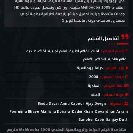
في نيويورك باسم بايال مهرا . مشاهدة فيلم الدراما والرومانسية
الهندي Mehbooba 2008 مترجم اون لاين وتحميل بجودة عالية HD
جودات متعددة ورابط تحميل مباشر بترجمة احترافية بطولة أجاي
ديفجان , سانجاي دوت , مانيشا كويرالا
تفاصيل الفيلم
قسم الفيلم :
افلام
افلام اجنبية
افلام اجنبية
افلام هندية
افلام هندية
الافلام
الافلام
نوع الفيلم :
دراما
رومانسية
موعد الصدور :
2008
لغة الفيلم :
الهندية
دولة الفيلم :
الهند
البطولة :
Ajay Devgn
Annu Kapoor
Bindu Desai
Poornima Bhave
Manisha Koirala
Kader Khan
Govardhan Asrani
Sanober Kabir
Sanjay Dutt
مشاهدة فيلم الدراما والرومانسية الهندي Mehbooba 2008 مترجم