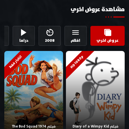
مشاهدة عروض اخري
عروض اخري
افلام
2008
دراما
ال
HD 1080p
للكبار فقط
فيلم Diary of a Wimpy Kid
فيلم The Bod Squad 1974