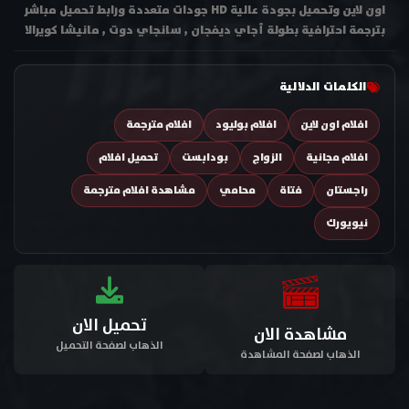
اون لاين وتحميل بجودة عالية HD جودات متعددة ورابط تحميل مباشر
بترجمة احترافية بطولة أجاي ديفجان , سانجاي دوت , مانيشا كويرالا
الكلمات الدلالية
افلام اون لاين
افلام بوليود
افلام مترجمة
افلام مجانية
الزواج
بودابست
تحميل افلام
راجستان
فتاة
محامي
مشاهدة افلام مترجمة
نيويورك
تحميل الان
مشاهدة الان
الذهاب لصفحة التحميل
الذهاب لصفحة المشاهدة