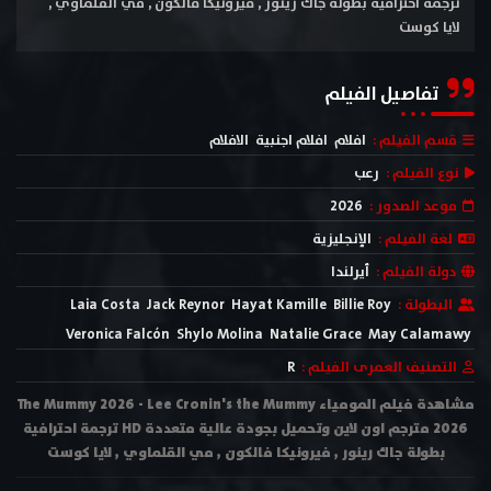
ترجمة احترافية بطولة جاك رينور , فيرونيكا فالكون , مي القلماوي ,
لايا كوست
تفاصيل الفيلم
قسم الفيلم :
افلام
افلام اجنبية
الافلام
نوع الفيلم :
رعب
موعد الصدور :
2026
لغة الفيلم :
الإنجليزية
دولة الفيلم :
أيرلندا
البطولة :
Billie Roy
Hayat Kamille
Jack Reynor
Laia Costa
Veronica Falcón
Shylo Molina
Natalie Grace
May Calamawy
التصنيف العمرى الفيلم :
R
مشاهدة فيلم المومياء The Mummy 2026 - Lee Cronin's the Mummy
2026 مترجم اون لاين وتحميل بجودة عالية متعددة HD ترجمة احترافية
بطولة جاك رينور , فيرونيكا فالكون , مي القلماوي , لايا كوست