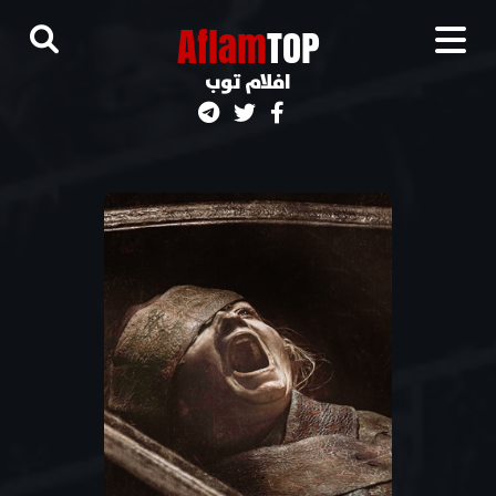
A
flam
TOP
افلام توب