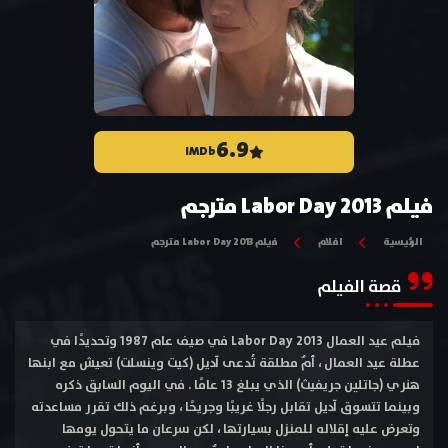
6.9
IMDb
فيلم Labor Day 2013 مترجم
الرئيسية
افلام
فيلم Labor Day 2013 مترجم
قصة الفيلم
فيلم عيد العمال Labor Day 2013 في صيف عام 1987 وتحديدًا في
عطلة عيد العمال ، أمٌ مطلقة تُدعى آديل (كيت وينسلت) تعيش مع ابنها
هنري (جاتلين جريفيث) الذي يبلغ 13 عامًا . في اليوم السابق ذكره
وبينما تتسوق آديل تقابل رجلًا غريبًا وجريحًا ، وبرغم ذلك تقرر مساعدته
وتعرض عليه إقلاله للمنزل بسيارتها ، لكن سرعان ما يتحول يومها