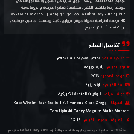
لجحيمٍ عندما تعلم أن هذا الرجل هاربٌ من السجن وأنها تورطت في
موقفٍ ربما يكلفها الكثير . مشاهدة فيلم الجريمة والرومانسية
والإثارة Labor Day 2013 مترجم اون لاين وتحميل بجودة عالية متعددة
HD ترجمة احترافية بطولة جوش برولين , كيت وينسلت , جاتلين جريفيث ,
بروك سميث , كلارك جريج
تفاصيل الفيلم
قسم الفيلم :
افلام
افلام اجنبية
الافلام
نوع الفيلم :
إثارة
جريمة
موعد الصدور :
2013
لغة الفيلم :
الإنجليزية
دولة الفيلم :
الولايات المتحدة الأمريكية
البطولة :
Clark Gregg
J.K. Simmons
Josh Brolin
Kate Winslet
Tom Lipinski
Tobey Maguire
Maika Monroe
التصنيف العمرى الفيلم :
PG-13
مشاهدة فيلم الجريمة والرومانسية والإثارة Labor Day 2013 مترجم