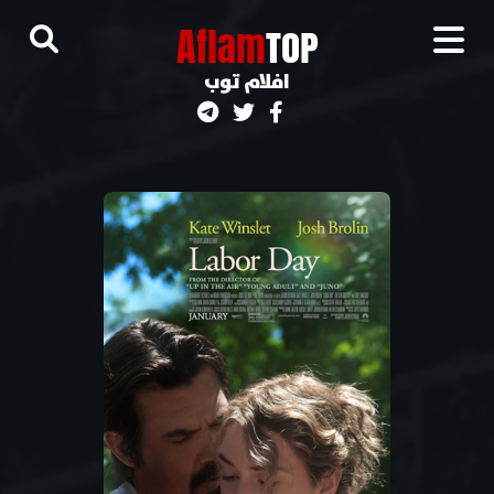
A
flam
TOP
افلام توب