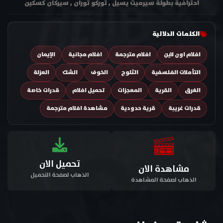
احترافية بطولة سيرميت يسيل , توركو توران , سيركان كسكين
الكلمات الدلالية
افلام اون لاين
افلام مترجمة
افلام مجانية
الإيمان
التأملات الفلسفية
الثلوج
الخوف
الشك
العزلة
الغرق
القرية
المعجزات
تحميل افلام
قدرات خاصة
قدرات غريبة
قرية حدودية
مشاهدة افلام مترجمة
تحميل الان
مشاهدة الان
الذهاب لصفحة التحميل
الذهاب لصفحة المشاهدة