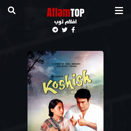
A
flam
TOP
افلام توب