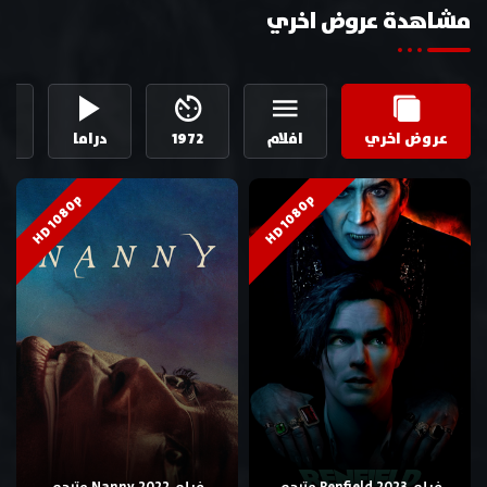
مشاهدة عروض اخري
عروض اخري
افلام
1972
دراما
ال
HD 1080p
HD 1080p