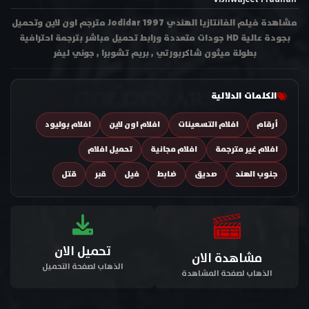
مشاهدة فيلم الفانتازيا الهندي Jodidar 1997 مترجم اون لاين وتحميل
بجودة عالية HD جودات متعددة ورابط تحميل مباشر بترجمة احترافية
بطولة ميثون شاكربورتي , بريم تشوبرا , جوني ليفر
الكلمات الدلالية
أرقام
افلام التسعينات
افلام اون لاين
افلام بوليود
افلام غير مترجمة
افلام مجانية
تحميل افلام
جنوب الهند
صديق
ضابط
فيل
قبر
قتل
تحميل الان
مشاهدة الان
الذهاب لصفحة التحميل
الذهاب لصفحة المشاهدة