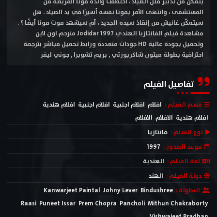
يتمكّن من تدبير قتل الصياد ، اختُطفت والدة مونا المريضة من
المستشفى ، وانتهى الأمر بمونا نفسه أسيرًا في يد الصياد . هل
سيتمكّن غانيش من إنقاذ سيده الجديد ، أم سيشهد موت مونا أيضًا ؟ .
مشاهدة فيلم الفانتازيا الهندي Jodidar 1997 مترجم اون لاين
وتحميل بجودة عالية HD جودات متعددة ورابط تحميل مباشر بترجمة
احترافية بطولة ميثون شاكربورتي , بريم تشوبرا , جوني ليفر
تفاصيل الفيلم
قسم الفيلم :
افلام
افلام اجنبية
افلام اجنبية
افلام هندية
افلام هندية
الافلام
الافلام
نوع الفيلم :
فانتازيا
موعد الصدور :
1997
لغة الفيلم :
الهندية
دولة الفيلم :
الهند
البطولة :
Bindushree
Johny Lever
Kanwarjeet Paintal
Raasi
Puneet Issar
Prem Chopra
Pancholi
Mithun Chakraborty
Vishwajeet Pradhan