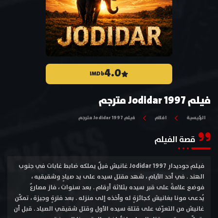
4.0
IMDb
فيلم Jodidar 1997 مترجم
الرئيسية
افلام
فيلم Jodidar 1997 مترجم
قصة الفيلم
فيلم جوديدار Jodidar 1997 غانيش فيلٌ يملكه ضابط غابات في جنوب
الهند . في أحد الأيام ، شهد مقتل سيده على يد صيادٍ وشقيقيه ،
فوضع علامةً على قبر سيده بثلاثة أرقام . بعد سنوات ، فاز مصارعٌ
يُدعى مونا بغانيش كجائزةٍ له وأخذه إلى منزله . بعد فترةٍ وجيزة ، تمكّن
غانيش من التعرّف على قتلة سيده الأول وقتل شقيقي الصياد . قبل أن