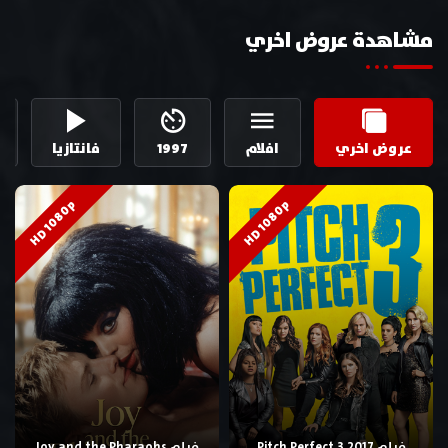
مشاهدة عروض اخري
عروض اخري
افلام
1997
فانتازيا
HD 1080p
HD 1080p
فيلم Pitch Perfect 3 2017
فيلم Joy and the Pharaohs