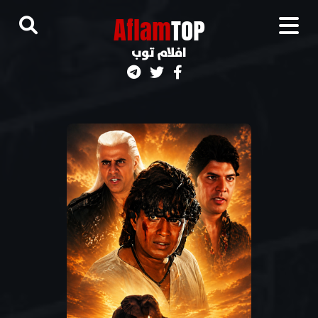
A
flam
TOP
افلام توب