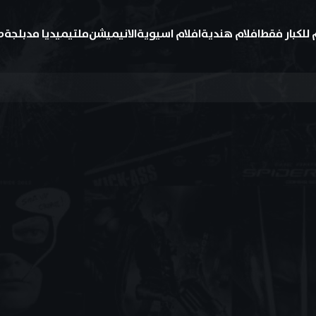
 للكبار فقط
افلام هندية
افلام اسيوية
الانيميشن
ملتيميديا مدبلجة
ط