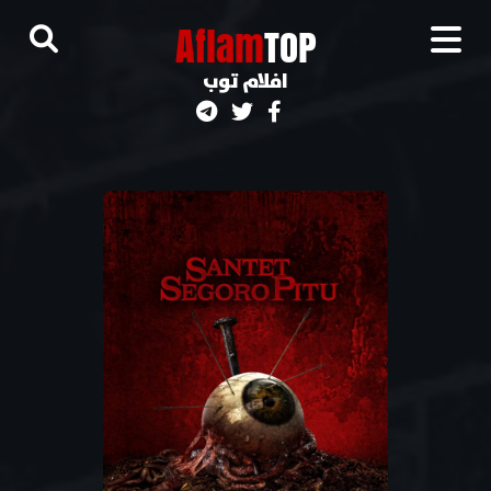
A
flam
TOP
افلام توب