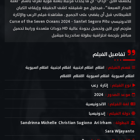
يكتشف الابن “آردي” أن ما يحدث مرتبط بلعنة قوية تُعرف باسم “لعنة
البحار السبعة” ، فيحاول مع شقيقته كشف الحقيقة وإيقاف الكيان
الشيطاني قبل أن يقضي على الجميع . مشاهدة فيلم الرعب والإثارة
الاندونيسي Curse of the Seven Oceans 2024 - Santet Segoro Pitu
مترجم اون لاين وتحميل بجودة عالية HD جودات متعددة ورابط تحميل
مباشر بترجمة احترافية بطولة ساندرينا ميشيل
تفاصيل الفيلم
قسم الفيلم :
افلام
افلام اجنبية
افلام اجنبية
افلام اسيوية
افلام اسيوية
افلام اسيوية
الافلام
الافلام
نوع الفيلم :
إثارة
رعب
موعد الصدور :
2024
لغة الفيلم :
الاندونيسية
دولة الفيلم :
إندونيسيا
البطولة :
Ari Irham
Christian Sugiono
Sandrinna Michelle
Sara Wijayanto