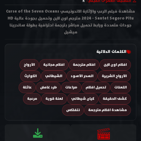
التصنيف العمرى الفيلم :
R
مشاهدة فيلم الرعب والإثارة الاندونيسي Curse of the Seven Oceans
2024 - Santet Segoro Pitu مترجم اون لاين وتحميل بجودة عالية HD
جودات متعددة ورابط تحميل مباشر بترجمة احترافية بطولة ساندرينا
ميشيل
الكلمات الدلالية
افلام اون لاين
افلام مترجمة
افلام مجانية
الأرواح
الأرواح الشريرة
السحر الأسود
الشيطاني
الكوارث
اللعنات
تحميل افلام
صراعات
طرد غامض
عائلة
كشف الحقيقة
كيان شيطاني
لعنة قوية
مرعبة
مشاهدة افلام مترجمة
نتفلكس