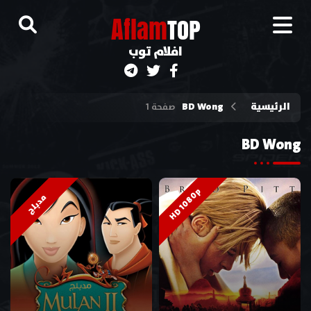
A
flam
TOP
افلام توب
الرئيسية
BD Wong
صفحة 1
BD Wong
HD 1080p
مدبلج