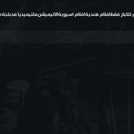
 للكبار فقط
افلام هندية
افلام اسيوية
الانيميشن
ملتيميديا مدبلجة
ط