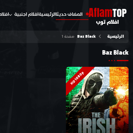
A
flam
TOP
المضاف حديثا
الرئيسية
افلام اجنبية
افلام
افلام توب
الرئيسية
Baz Black
صفحة 1
Baz Black
HD 1080p