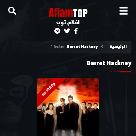
A
flam
TOP
افلام توب
الرئيسية
Barret Hackney
صفحة 1
Barret Hackney
HD 1080p