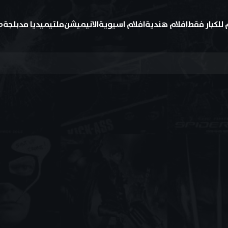
 للكبار فقط
افلام هندية
افلام اسيوية
الانيميشن
ملتيميديا مدبلجة
ط