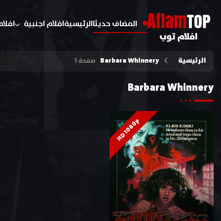
A
flam
TOP
المضاف حديثا
الرئيسية
افلام اجنبية
افلام
افلام توب
الرئيسية
Barbara Whinnery
صفحة 1
Barbara Whinnery
HD 1080p