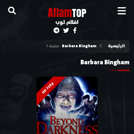
A
flam
TOP
افلام توب
الرئيسية
Barbara Bingham
صفحة 1
Barbara Bingham
HD 720p