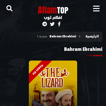
A
flam
TOP
افلام توب
الرئيسية
Bahram Ebrahimi
صفحة 1
Bahram Ebrahimi
HD 1080p