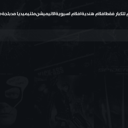
 للكبار فقط
افلام هندية
افلام اسيوية
الانيميشن
ملتيميديا مدبلجة
ط