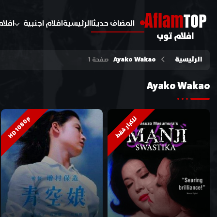
A
flam
TOP
المضاف حديثا
الرئيسية
افلام اجنبية
افلام
افلام توب
الرئيسية
Ayako Wakao
صفحة 1
Ayako Wakao
HD 1080p
للكبار فقط