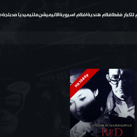
 للكبار فقط
افلام هندية
افلام اسيوية
الانيميشن
ملتيميديا مدبلجة
ط
HD 1080p