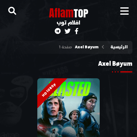
A
flam
TOP
افلام توب
الرئيسية
Axel Bøyum
صفحة 1
Axel Bøyum
HD 1080p