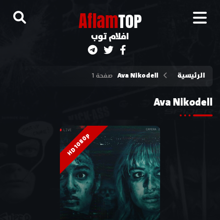
A
flam
TOP
افلام توب
الرئيسية
Ava Nikodell
صفحة 1
Ava Nikodell
HD 1080p