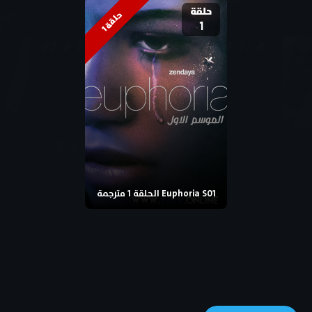
حلقة
ح
1
1
ل
ق
ة
Euphoria S01 الحلقة 1 مترجمة