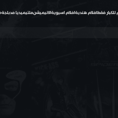
 للكبار فقط
افلام هندية
افلام اسيوية
الانيميشن
ملتيميديا مدبلجة
ط