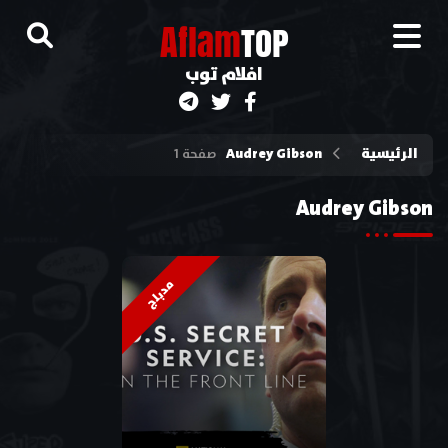
A
flam
TOP
افلام توب
الرئيسية
Audrey Gibson
صفحة 1
Audrey Gibson
مدبلج