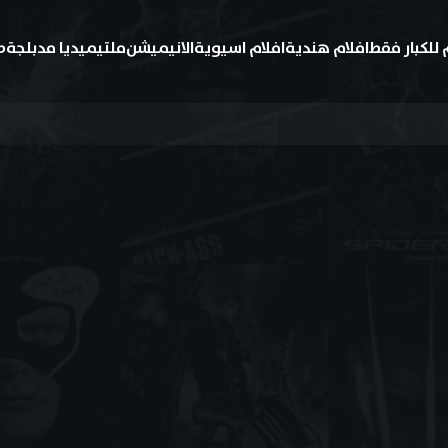
 للكبار فقط
افلام هندية
افلام اسيوية
الانيميشن
ملتيميديا مدبلجة
ط