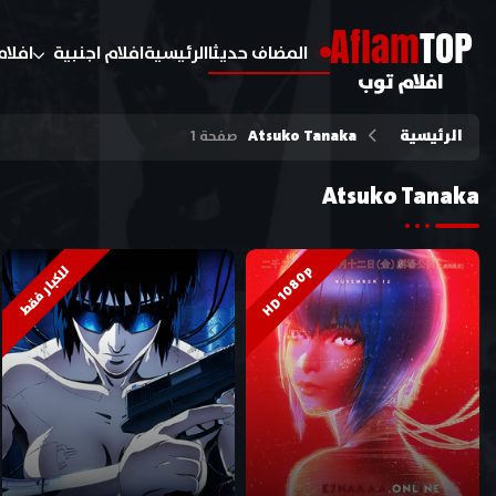
A
flam
TOP
المضاف حديثا
الرئيسية
افلام اجنبية
افلام
افلام توب
الرئيسية
Atsuko Tanaka
صفحة 1
Atsuko Tanaka
HD 1080p
للكبار فقط