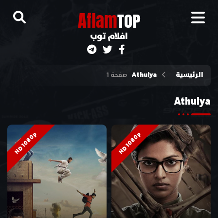
A
flam
TOP
افلام توب
الرئيسية
Athulya
صفحة 1
Athulya
HD 1080p
HD 1080p