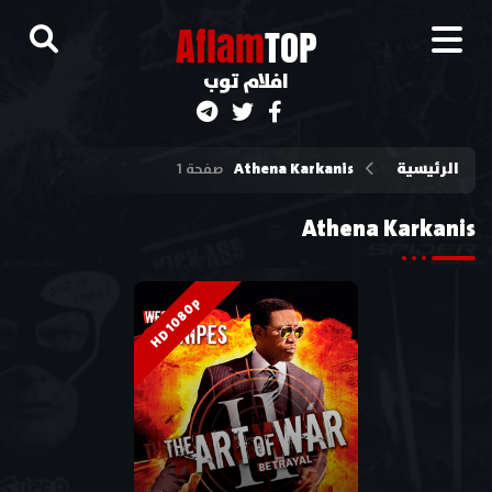
A
flam
TOP
افلام توب
الرئيسية
Athena Karkanis
صفحة 1
Athena Karkanis
HD 1080p