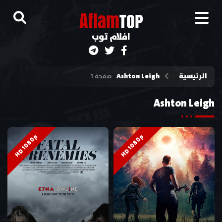
A
flam
TOP
افلام توب
الرئيسية
Ashton Leigh
صفحة 1
Ashton Leigh
HD 1080p
HD 1080p