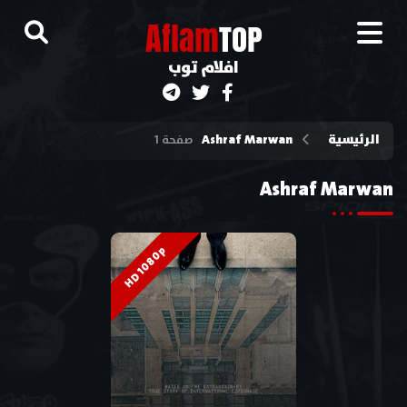
A
flam
TOP
افلام توب
الرئيسية
Ashraf Marwan
صفحة 1
Ashraf Marwan
HD 1080p