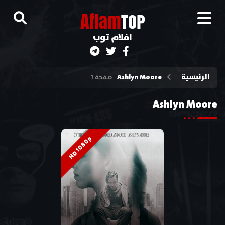
A
flam
TOP
افلام توب
الرئيسية
Ashlyn Moore
صفحة 1
Ashlyn Moore
HD 1080p