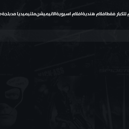
 للكبار فقط
افلام هندية
افلام اسيوية
الانيميشن
ملتيميديا مدبلجة
ط