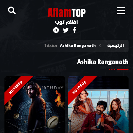
A
flam
TOP
افلام توب
الرئيسية
Ashika Ranganath
صفحة 1
Ashika Ranganath
HD 1080p
HD 1080p