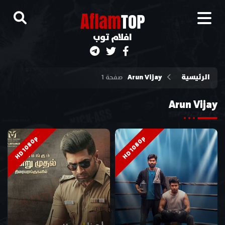
A
flam
TOP
افلام توب
الرئيسية
Arun Vijay
صفحة 1
Arun Vijay
HD 1080p
HD 1080p