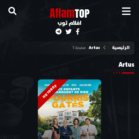
A
flam
TOP
افلام توب
الرئيسية
Artus
صفحة 1
Artus
HD 1080p