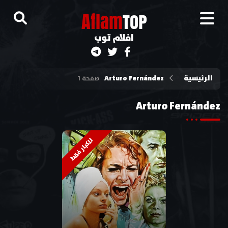
A
flam
TOP
افلام توب
الرئيسية
Arturo Fernández
صفحة 1
Arturo Fernández
للكبار فقط