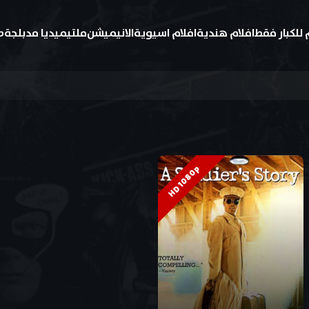
 للكبار فقط
افلام هندية
افلام اسيوية
الانيميشن
ملتيميديا مدبلجة
ط
HD 1080p