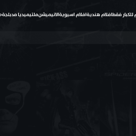
 للكبار فقط
افلام هندية
افلام اسيوية
الانيميشن
ملتيميديا مدبلجة
ط