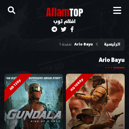
A
flam
TOP
افلام توب
الرئيسية
Ario Bayu
صفحة 1
Ario Bayu
HD 1080p
HD 720p