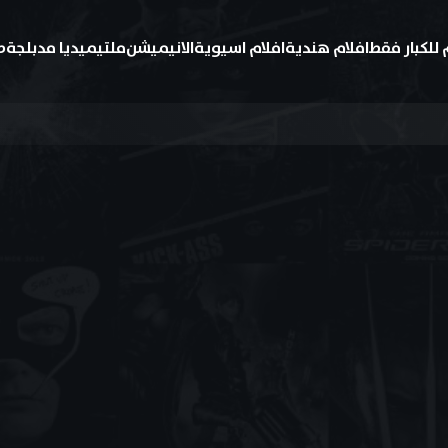
 للكبار فقط
افلام هندية
افلام اسيوية
الانيميشن
ملتيميديا مدبلجة
ط