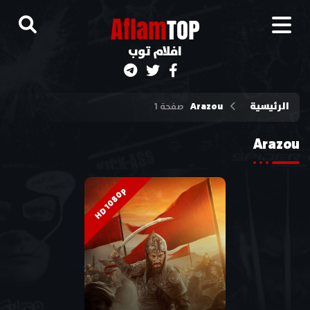
A
flam
TOP
افلام توب
الرئيسية
Arazou
صفحة 1
Arazou
HD 1080p