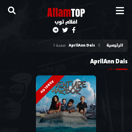
A
flam
TOP
افلام توب
الرئيسية
AprilAnn Dais
صفحة 1
AprilAnn Dais
HD 1080p