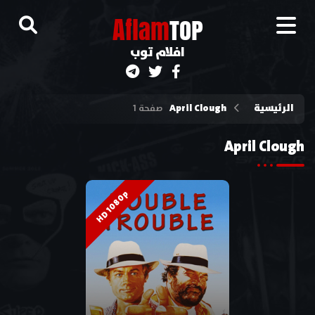
A
flam
TOP
افلام توب
الرئيسية
April Clough
صفحة 1
April Clough
HD 1080p