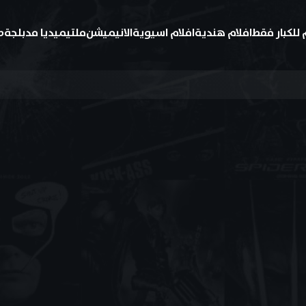
 للكبار فقط
افلام هندية
افلام اسيوية
الانيميشن
ملتيميديا مدبلجة
ط