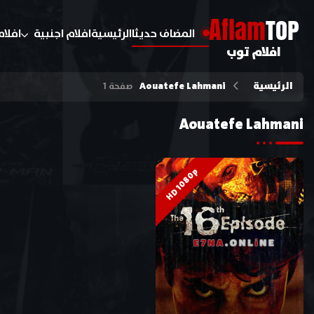
A
flam
TOP
المضاف حديثا
الرئيسية
افلام اجنبية
افلام
افلام توب
الرئيسية
Aouatefe Lahmani
صفحة 1
Aouatefe Lahmani
HD 1080p