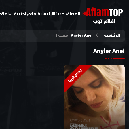
A
flam
TOP
المضاف حديثا
الرئيسية
افلام اجنبية
افلام
افلام توب
الرئيسية
Anyier Anei
صفحة 1
Anyier Anei
يعرض قريباً