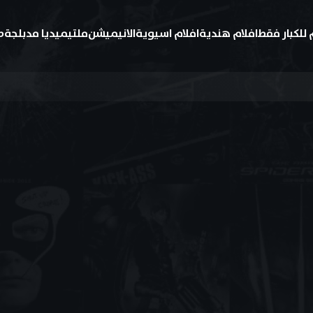
 للكبار فقط
افلام هندية
افلام اسيوية
الانيميشن
ملتيميديا مدبلجة
ط