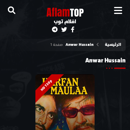
A
flam
TOP
افلام توب
الرئيسية
Anwar Hussain
صفحة 1
Anwar Hussain
HD 720p