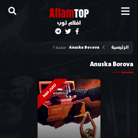
A
flam
TOP
افلام توب
الرئيسية
Anuska Borova
صفحة 1
Anuska Borova
للكبار فقط