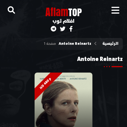
A
flam
TOP
افلام توب
الرئيسية
Antoine Reinartz
صفحة 1
Antoine Reinartz
HD 480p