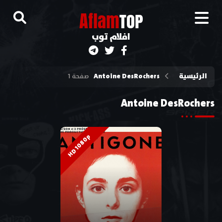
A
flam
TOP
افلام توب
الرئيسية
Antoine DesRochers
صفحة 1
Antoine DesRochers
HD 1080p