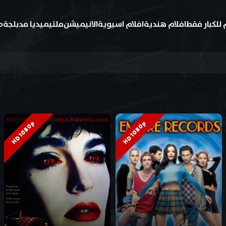
 للكبار فقط
افلام هندية
افلام اسيوية
الانيميشن
ملتيميديا مدبلجة
ط
HD 1080p
HD 1080p