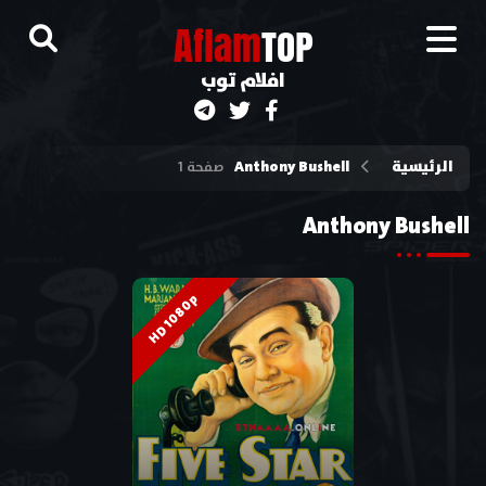
A
flam
TOP
افلام توب
الرئيسية
Anthony Bushell
صفحة 1
Anthony Bushell
HD 1080p