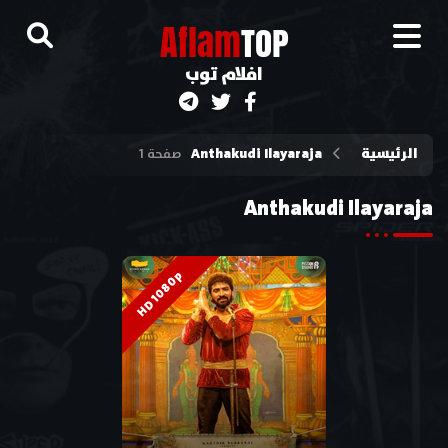
A
flam
TOP
افلام توب
الرئيسية
Anthakudi Ilayaraja
صفحة 1
Anthakudi Ilayaraja
HD 1080p