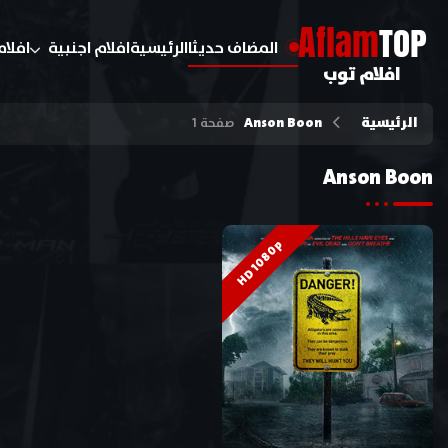
A
flam
TOP
المضاف حديثا
الرئيسية
افلام اجنبية
افلام
افلام توب
الرئيسية
Anson Boon
صفحة 1
Anson Boon
HD 1080p