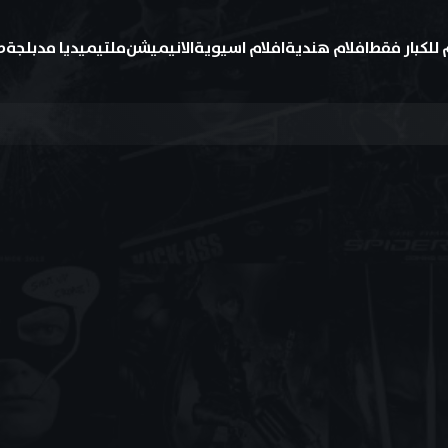
 للكبار فقط
افلام هندية
افلام اسيوية
الانيميشن
ملتيميديا مدبلجة
ط